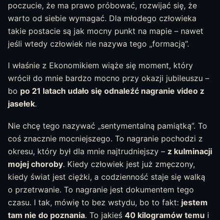
poczucie, że ma prawo próbować, rozwijać się, że
warto od siebie wymagać. Dla młodego człowieka
takie postacie są jak mocny punkt na mapie – nawet
jeśli wtedy człowiek nie nazywa tego „formacją”.
I właśnie z Ekonomikiem wiąże się moment, który
wrócił do mnie bardzo mocno przy okazji jubileuszu –
bo
po 21 latach udało się odnaleźć nagranie video z
jasełek
.
Nie chcę tego nazywać „sentymentalną pamiątką”. To
coś znacznie mocniejszego. To nagranie pochodzi z
okresu, który był dla mnie najtrudniejszy –
z kulminacji
mojej choroby
. Kiedy człowiek jest już zmęczony,
kiedy świat jest ciężki, a codzienność staje się walką
o przetrwanie. To nagranie jest dokumentem tego
czasu. I tak, mówię to bez wstydu, bo to fakt:
jestem
tam nie do poznania
. To jakieś
40 kilogramów temu
i