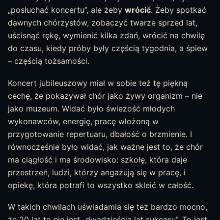
„posłuchać koncertu”, ale żeby
wrócić
. Żeby spotkać
dawnych chórzystów, zobaczyć twarze sprzed lat,
uścisnąć rękę, wymienić kilka zdań, wrócić na chwilę
do czasu, kiedy próby były częścią tygodnia, a śpiew
– częścią tożsamości.
Koncert jubileuszowy miał w sobie też tę piękną
cechę, że pokazywał chór jako żywy organizm – nie
jako muzeum. Widać było świeżość młodych
wykonawców, energię, pracę włożoną w
przygotowanie repertuaru, dbałość o brzmienie. I
równocześnie było widać, jak ważne jest to, że chór
ma ciągłość i ma środowisko: szkołę, która daje
przestrzeń, ludzi, którzy angażują się w pracę, i
opiekę, która potrafi to wszystko skleić w całość.
W takich chwilach uświadamia się też bardzo mocno,
że 20 lat to nie jest „dwadzieścia lat sukcesu”. To jest