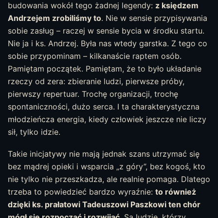
budowania wokół tego żadnej legendy:
z księdzem
Andrzejem zrobiliśmy to
. Nie w sensie przypisywania
sobie zasług – raczej w sensie bycia w środku startu.
Nie ja i ks. Andrzej. Była nas wtedy garstka. Z tego co
sobie przypominam – kilkanaście raptem osób.
Pamiętam początek. Pamiętam, że to było układanie
rzeczy od zera: zbieranie ludzi, pierwsze próby,
pierwszy repertuar. Trochę organizacji, trochę
spontaniczności, dużo serca. I ta charakterystyczna
młodzieńcza energia, kiedy człowiek jeszcze nie liczy
sił, tylko idzie.
Takie inicjatywy nie mają jednak szans utrzymać się
bez mądrej opieki i wsparcia „z góry”, bez kogoś, kto
nie tylko nie przeszkadza, ale realnie pomaga. Dlatego
trzeba to powiedzieć bardzo wyraźnie:
to również
dzięki ks. prałatowi Tadeuszowi Paszkowi ten chór
mógł się rozpocząć i rozwijać
. Są ludzie, którzy