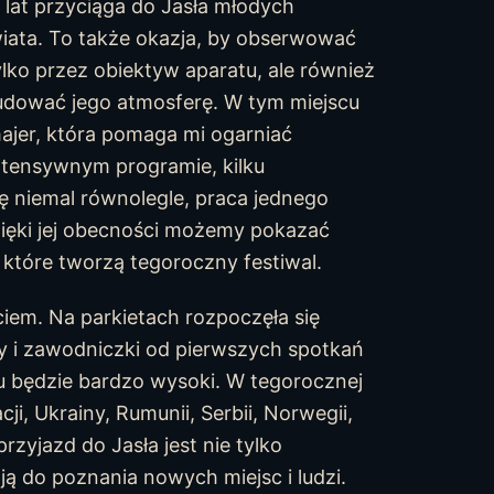
 lat przyciąga do Jasła młodych
iata. To także okazja, by obserwować
tylko przez obiektyw aparatu, ale również
udować jego atmosferę. W tym miejscu
jer, która pomaga mi ogarniać
intensywnym programie, kilku
ię niemal równolegle, praca jednego
zięki jej obecności możemy pokazać
ii, które tworzą tegoroczny festiwal.
iem. Na parkietach rozpoczęła się
cy i zawodniczki od pierwszych spotkań
u będzie bardzo wysoki. W tegorocznej
ji, Ukrainy, Rumunii, Serbii, Norwegii,
rzyjazd do Jasła jest nie tylko
 do poznania nowych miejsc i ludzi.