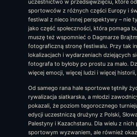
uczestnictwo w przedsięwzięciu, które od
sportowców z różnych części Europy i św
festiwal z nieco innej perspektywy – nie 
jako część społeczności, która pomaga b
muszę też wspomnieć o Dagmarze Brajtma
fotograficzną stronę festiwalu. Przy tak 
lokalizacjach i wydarzeniach dziejących s
fotografa to byłoby po prostu za mało. D
więcej emocji, więcej ludzi i więcej histor
Od samego rana hale sportowe tętniły życ
rywalizacja siatkarska, a młodzi zawodni
pokazali, że poziom tegorocznego turniej
edycji uczestniczą drużyny z Polski, Słowac
Palestyny i Kazachstanu. Dla wielu z nich p
sportowym wyzwaniem, ale również okazją