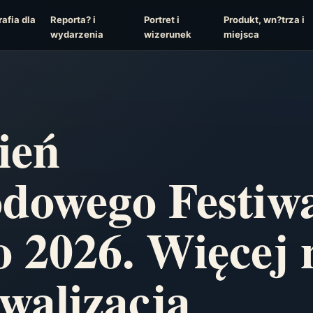
afia dla
Reporta? i
Portret i
Produkt, wn?trza i
wydarzenia
wizerunek
miejsca
ień
dowego Festiw
o 2026. Więcej 
walizacja