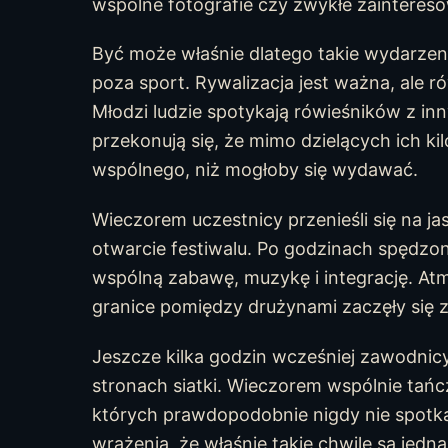
wspólne fotografie czy zwykłe zainteres
Być może właśnie dlatego takie wydarzen
poza sport. Rywalizacja jest ważna, ale r
Młodzi ludzie spotykają rówieśników z inn
przekonują się, że mimo dzielących ich k
wspólnego, niż mogłoby się wydawać.
Wieczorem uczestnicy przenieśli się na jas
otwarcie festiwalu. Po godzinach spędzo
wspólną zabawę, muzykę i integrację. Atm
granice pomiędzy drużynami zaczęły się z
Jeszcze kilka godzin wcześniej zawodnic
stronach siatki. Wieczorem wspólnie tańczyl
których prawdopodobnie nigdy nie spotkal
wrażenia, że właśnie takie chwile są jedn