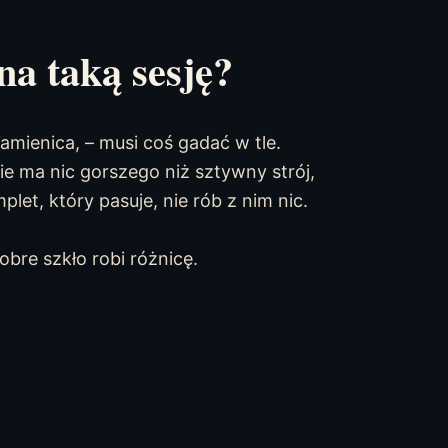
na taką sesję?
kamienica, – musi coś gadać w tle.
e ma nic gorszego niż sztywny strój,
mplet, który pasuje, nie rób z nim nic.
bre szkło robi różnicę.