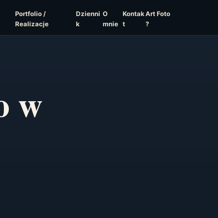
Portfolio /
Dzienni
O
Kontak
Art Foto
Realizacje
k
mnie
t
?
o w