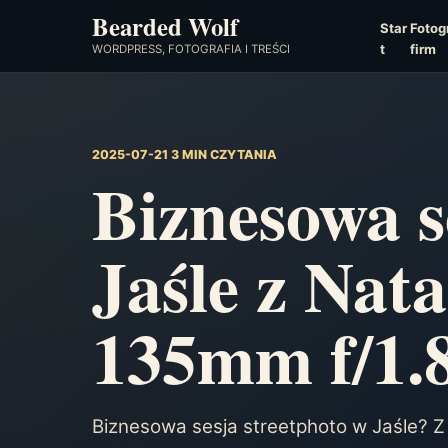
Bearded Wolf
Star
Fotogr
t
firm
WORDPRESS, FOTOGRAFIA I TREŚCI
2025-07-21
3 MIN CZYTANIA
Biznesowa s
Jaśle z Nata
135mm f/1.
Biznesowa sesja streetphoto w Jaśle? Z 