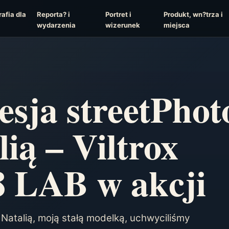
afia dla
Reporta? i
Portret i
Produkt, wn?trza i
wydarzenia
wizerunek
miejsca
esja streetPhot
lią – Viltrox
8 LAB w akcji
Natalią, moją stałą modelką, uchwyciliśmy