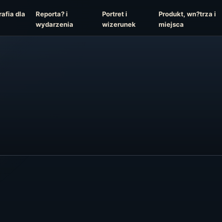
afia dla
Reporta? i
Portret i
Produkt, wn?trza i
wydarzenia
wizerunek
miejsca