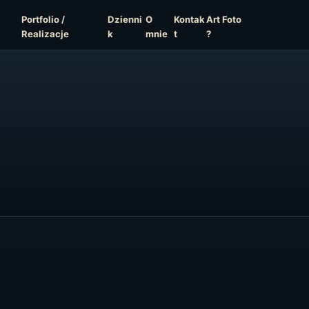
Portfolio /
Dzienni
O
Kontak
Art Foto
Realizacje
k
mnie
t
?